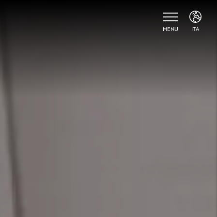
MENU
ITA
ITA
ENG