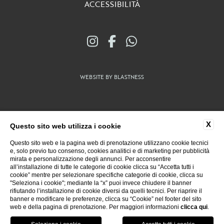
ACCESSIBILITÀ
WEBSITE BY BLASTNESS
X
Questo sito web utilizza i cookie
Questo sito web e la pagina web di prenotazione utilizzano cookie tecnici
e, solo previo tuo consenso, cookies analitici e di marketing per pubblicità
mirata e personalizzazione degli annunci. Per acconsentire
all’installazione di tutte le categorie di cookie clicca su “Accetta tutti i
cookie” mentre per selezionare specifiche categorie di cookie, clicca su
"Seleziona i cookie"; mediante la “x” puoi invece chiudere il banner
rifiutando l’installazione di cookie diversi da quelli tecnici. Per riaprire il
banner e modificare le preferenze, clicca su “Cookie” nel footer del sito
web e della pagina di prenotazione. Per maggiori informazioni
clicca qui
.